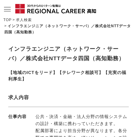
TOP
求人検索
インフラエンジニア（ネットワーク・サーバ）／株式会社NTTデータ
サービスの特長
四国（高知勤務）
求人情報
インフラエンジニア（ネットワーク・サー
相談会・セミナー情報
バ）／株式会社NTTデータ四国（高知勤務）
コンサルタント情報
【地域のICTをリード】【テレワーク相談可】【充実の福
利厚生】
転職成功者インタビュー
企業TOPインタビュー
求人内容
高知の特色
仕事内容
公共・決済・金融・法人分野の情報システム
地域情報ブログ
の設計・構築に携わっていただきます。
配属部署により担当分野が異なります。各分
ニュース