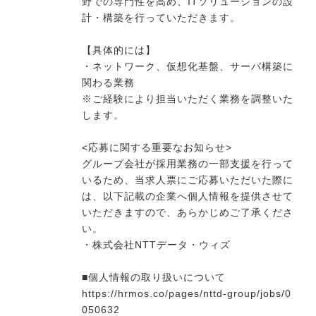
野での専門性を高め、ITソリューションの設
計・構築を行っていただきます。
今すぐ転職をお考えの方
【具体的には】
・ネットワーク、仮想化基盤、サーバ構築に
関わる業務
※ご経験により担当いただく業務を調整いた
中長期で転職をお考えの方
します。
<応募に関する重要なお知らせ>
グループ会社が採用業務の一部支援を行って
いるため、当求人票にご応募いただいた際に
は、以下記載の企業へ個人情報を提供させて
いただきますので、あらかじめご了承くださ
い。
・株式会社NTTデータ・ウィズ
■個人情報の取り扱いについて
https://hrmos.co/pages/nttd-group/jobs/0
050632