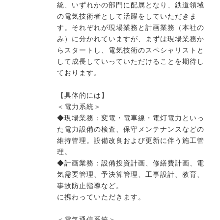
統、いずれかの部門に配属となり、鉄道領域
の電気技術者として活躍をしていただきま
す。それぞれが現場業務と計画業務（本社の
今すぐ転職をお考えの方
み）に分かれていますが、まずは現場業務か
らスタートし、電気技術のスペシャリストと
して成長していっていただけることを期待し
中長期で転職をお考えの方
ております。
【具体的には】
＜電力系統＞
◆現場業務：変電・電車線・電灯電力といっ
た電力設備の検査、保守メンテナンスなどの
維持管理。設備改良および更新に伴う施工管
理。
◆計画業務：設備投資計画、修繕費計画、電
気需要管理、予決算管理、工事設計、教育、
事故防止指導など。
に携わっていただきます。
＜電気通信系統＞