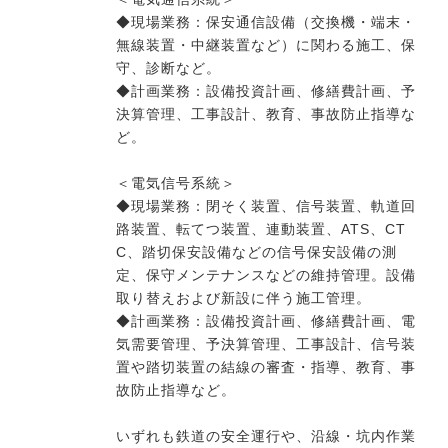
◆現場業務：保安通信設備（交換機・端末・
無線装置・中継装置など）に関わる施工、保
守、診断など。
◆計画業務：設備投資計画、修繕費計画、予
決算管理、工事設計、教育、事故防止指導な
ど。
＜電気信号系統＞
◆現場業務：閉そく装置、信号装置、軌道回
路装置、転てつ装置、連動装置、ATS、CT
C、踏切保安設備などの信号保安設備の測
定、保守メンテナンスなどの維持管理。設備
取り替えおよび新設に伴う施工管理。
◆計画業務：設備投資計画、修繕費計画、電
気需要管理、予決算管理、工事設計、信号装
置や踏切装置の結線の審査・指導、教育、事
故防止指導など。
いずれも鉄道の安全運行や、沿線・坑内作業