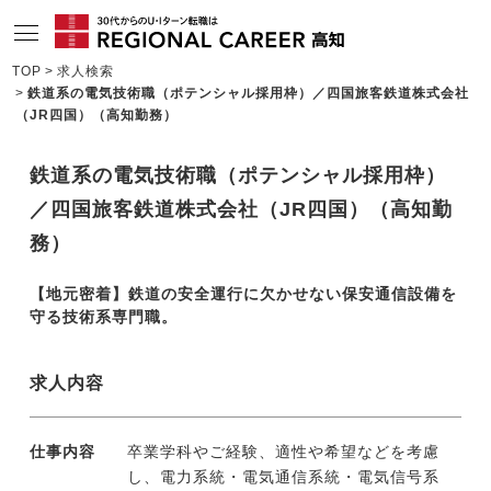
TOP
求人検索
鉄道系の電気技術職（ポテンシャル採用枠）／四国旅客鉄道株式会社
サービスの特長
（JR四国）（高知勤務）
求人情報
鉄道系の電気技術職（ポテンシャル採用枠）
相談会・セミナー情報
／四国旅客鉄道株式会社（JR四国）（高知勤
コンサルタント情報
務）
転職成功者インタビュー
【地元密着】鉄道の安全運行に欠かせない保安通信設備を
守る技術系専門職。
企業TOPインタビュー
高知の特色
求人内容
地域情報ブログ
仕事内容
卒業学科やご経験、適性や希望などを考慮
ニュース
し、電力系統・電気通信系統・電気信号系