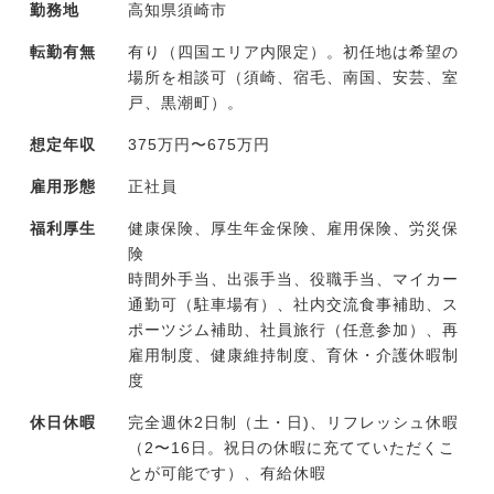
勤務地
高知県須崎市
転勤有無
有り（四国エリア内限定）。初任地は希望の
場所を相談可（須崎、宿毛、南国、安芸、室
戸、黒潮町）。
想定年収
375万円〜675万円
雇用形態
正社員
福利厚生
健康保険、厚生年金保険、雇用保険、労災保
険
時間外手当、出張手当、役職手当、マイカー
通勤可（駐車場有）、社内交流食事補助、ス
ポーツジム補助、社員旅行（任意参加）、再
雇用制度、健康維持制度、育休・介護休暇制
度
休日休暇
完全週休2日制（土・日)、リフレッシュ休暇
（2〜16日。祝日の休暇に充てていただくこ
とが可能です）、有給休暇