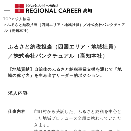
TOP
求人検索
ふるさと納税担当（四国エリア・地域社員）／株式会社パンクチュア
サービスの特長
ル（高知本社）
求人情報
ふるさと納税担当（四国エリア・地域社員）
相談会・セミナー情報
／株式会社パンクチュアル（高知本社）
コンサルタント情報
【地域貢献】自治体のふるさと納税事業支援を通じて「地
域の稼ぐ力」を生み出すリーダー的ポジション。
転職成功者インタビュー
企業TOPインタビュー
求人内容
高知の特色
仕事内容
市町村から受託した、ふるさと納税を中心と
地域情報ブログ
した地域プロデュース全般に携わっていただ
きます。
ニュース