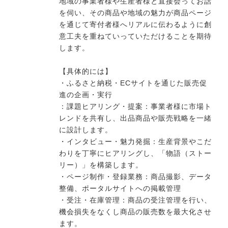
地域の事業者様や生産者様と直接会ってお話
を伺い、その商品や地域の魅力が商品ページ
を通じて寄付者様へリアルに伝わるように創
今すぐ転職をお考えの方
意工夫を重ねていっていただけることを期待
します。
【具体的には】
中長期で転職をお考えの方
・ふるさと納税・ECサイトを通じた販売促
進の企画・実行
：課題ヒアリング・提案：事業者様に市場ト
レンドを共有し、出品商品や販売戦略を一緒
に設計します。
・インタビュー・魅力発掘：生産背景やこだ
わりを丁寧にヒアリングし、「物語（ストー
リー）」を構築します。
・ページ制作・登録業務：商品撮影、データ
整備、ポータルサイトへの掲載管理
・受注・在庫管理：商品の受注管理を行い、
機会損失をなくし商品の販売数を最大化させ
ます。