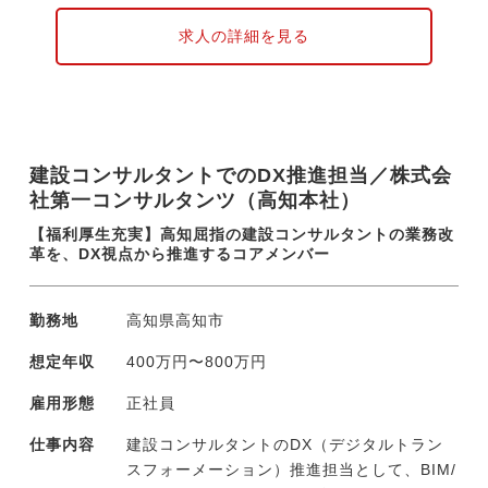
【具体的には】
・公共事業に伴う土地・建物・営業・特殊補
求人の詳細を見る
償の調査
・権利者（住民・事業者）との現地立会、聞
き取り
・関係法令に基づいた評価および補償金算出
・行政機関との打合せ・協議・資料作成
建設コンサルタントでのDX推進担当／株式会
・報告書・図面の作成および成果品提出
社第一コンサルタンツ（高知本社）
現在、案件のほとんどは高知県内（〜四国
【福利厚生充実】高知屈指の建設コンサルタントの業務改
内）ですが、発災時には全国へ応援に向かう
革を、DX視点から推進するコアメンバー
場合があります。事業を迅速かつ円滑に進め
るためには欠かせない業務であるため、同社
勤務地
高知県高知市
には用地補償の理論や制度に精通した技術者
が在籍しています。
想定年収
400万円〜800万円
雇用形態
正社員
仕事内容
建設コンサルタントのDX（デジタルトラン
スフォーメーション）推進担当として、BIM/