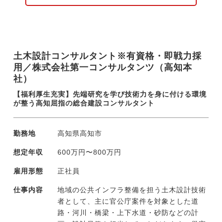
・地すべり、斜面安定性などの地質解析、評
価
・土質試験、岩盤試験の計画、分析
・調査データの整理、報告書の作成
土木設計コンサルタント※有資格・即戦力採
・現場での安全管理、工程管理
用／株式会社第一コンサルタンツ（高知本
・官公庁や設計部門との打合せ、技術協議
社）
現在、案件のほとんどは高知県内（〜四国
【福利厚生充実】先端研究を学び技術力を身に付ける環境
内）ですが、発災時には全国へ応援に向かう
が整う高知屈指の総合建設コンサルタント
場合があります。
ドローンや生成AIなど先端技術の活用を積極
勤務地
高知県高知市
的に行い、業務効率の改善や省人化に取り組
んでいます。そうした社員発信の新たな取り
想定年収
600万円〜800万円
組みには、外部研修派遣や導入費用負担など
会社が惜しみなく後押しする風土です。
雇用形態
正社員
仕事内容
地域の公共インフラ整備を担う土木設計技術
者として、主に官公庁案件を対象とした道
路・河川・橋梁・上下水道・砂防などの計