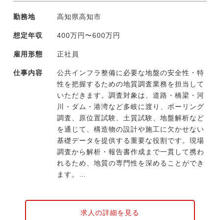
や省人化に取り組んでいます。そうした社員
勤務地
高知県高知市
発信の新たな取り組みには、外部研修派遣や
導入費用負担など会社が惜しみなく後押しす
想定年収
400万円〜600万円
る風土です。
雇用形態
正社員
仕事内容
公共インフラ整備に必要な地盤の安全性・特
性を把握するための地質調査業務を担当して
いただきます。調査対象は、道路・橋梁・河
川・ダム・港湾など多岐に渡り、ボーリング
調査、原位置試験、土質試験、地盤解析など
を通じて、構造物の設計や施工に欠かせない
基礎データを提供する重要な役割です。現場
調査から解析・報告書作成まで一貫して携わ
れるため、地質の専門性を深めることができ
ます。
【具体的には】
・ボーリング調査（地盤サンプリング、コア
求人の詳細を見る
採取、原位置試験の実施）