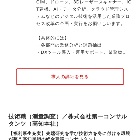
CIM、ドローン、3Dレーザースキャナー、IC
T建機、AI・データ分析、クラウド管理シス
テムなどのデジタル技術を活用した業務プロ
セス改革の企画・実行をお願いしいます。
【具体的には】
・各部門の業務分析と課題抽出
・DXツール導入・運用サポート、業務効率
化推進
・DX関連プロジェクトの企画・推進、外部
ベンダーや行政との連携
求人の詳細を見る
・社員向けDX研修・勉強会の企画・実施
・DX推進に関する最新技術・業界動向の調
査・提案
技術職（測量調査）／株式会社第一コンサル
タンツ（高知本社）
【福利厚生充実】先端研究を学び技術力を身に付ける環境
が整う高知屈指の総合建設コンサルタント