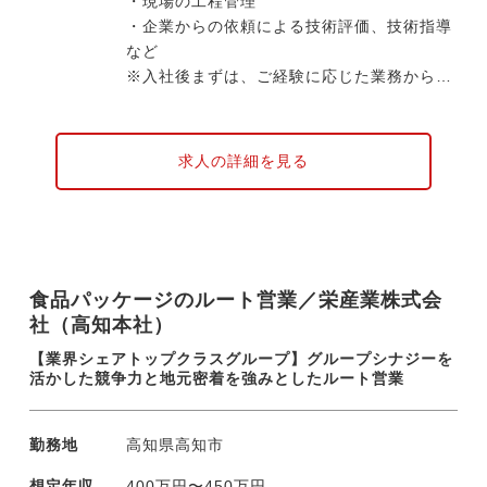
・現場の工程管理
・企業からの依頼による技術評価、技術指導
など
※入社後まずは、ご経験に応じた業務からお
任せします。
現在、案件のほとんどは高知県内のため長期
求人の詳細を見る
出張はありません（遠くても中四国エリア内
です）。
同社は現在、高知県を主軸として事業を行っ
ていますが、今後は四国全域へ事業を拡大し
食品パッケージのルート営業／栄産業株式会
ていきたい考えです。ゆくゆくは将来的な管
社（高知本社）
理職候補として、同社の事業成長を担ってい
ただけることを期待しています。
【業界シェアトップクラスグループ】グループシナジーを
活かした競争力と地元密着を強みとしたルート営業
勤務地
高知県高知市
想定年収
400万円〜450万円