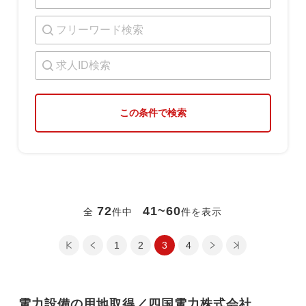
今すぐ転職をお考えの方
中長期で転職をお考えの方
この条件で検索
72
41~60
全
件中
件を表示
最初のページ
前のページ
1
2
次のページ
3
最後のページ
4
電力設備の用地取得／四国電力株式会社