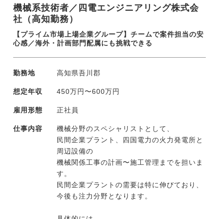
機械系技術者／四電エンジニアリング株式会
の電気設備の計画・施工管理
社（高知勤務）
民間企業のプラント建設における電気設備
の敷設、
【プライム市場上場企業グループ】チームで案件担当の安
特別高圧(66V以上)受変電設備等据付け工
心感／海外・計画部門配属にも挑戦できる
事の計画・施工管理
勤務地
高知県吾川郡
想定年収
450万円〜600万円
雇用形態
正社員
仕事内容
機械分野のスペシャリストとして、
民間企業プラント、四国電力の火力発電所と
周辺設備の
機械関係工事の計画〜施工管理までを担いま
す。
民間企業プラントの需要は特に伸びており、
今後も注力分野となります。
具体的には、