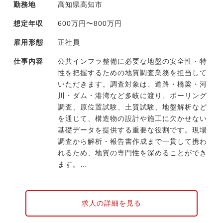
勤務地
高知県高知市
には用地補償の理論や制度に精通した技術者
が在籍しています。
想定年収
600万円〜800万円
雇用形態
正社員
仕事内容
公共インフラ整備に必要な地盤の安全性・特
性を把握するための地質調査業務を担当して
いただきます。調査対象は、道路・橋梁・河
川・ダム・港湾など多岐に渡り、ボーリング
調査、原位置試験、土質試験、地盤解析など
を通じて、構造物の設計や施工に欠かせない
基礎データを提供する重要な役割です。現場
調査から解析・報告書作成まで一貫して携わ
れるため、地質の専門性を深めることができ
ます。
【具体的には】
・ボーリング調査（地盤サンプリング、コア
求人の詳細を見る
採取、原位置試験の実施）
・地すべり、斜面安定性などの地質解析、評