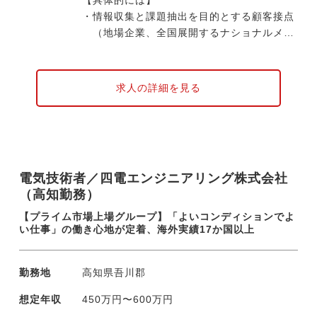
【具体的には】
・情報収集と課題抽出を目的とする顧客接点
（地場企業、全国展開するナショナルメー
カー、ゼネコン、官公庁が顧客先となりま
す）
・技術部門など社内外との折衝調整、見積提
求人の詳細を見る
示
・工事案件の場合の進捗フォロー、施工や納
品後のアフターフォロー
主に、官公庁向けを担当するチームとその他
電気技術者／四電エンジニアリング株式会社
民間向けを担当するチームがあり適性に応じ
（高知勤務）
て配属決定しています。宿泊を伴う短期出張
が生じる場合があります。
【プライム市場上場グループ】「よいコンディションでよ
本店では約20名、社全体では約100名が営業
い仕事」の働き心地が定着、海外実績17か国以上
部門に属しており、積算や見積作成など内勤
バックアップ体制による分業効率化も進めて
勤務地
高知県吾川郡
います。
想定年収
450万円〜600万円