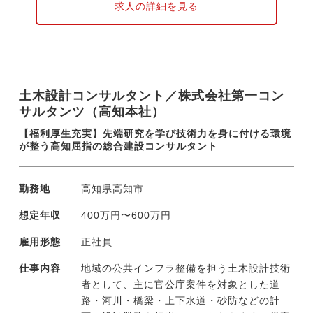
調査
求人の詳細を見る
・最先端技術においてはUAV(ドローン)やマ
ルチビーム測深機を活用した測量・調査・3D
計測等
現在、案件のほとんどは高知県内（〜四国
土木設計コンサルタント／株式会社第一コン
内）ですが、発災時には全国へ応援に向かう
サルタンツ（高知本社）
場合があります。
ドローンや生成AIなど先端技術の活用を積極
【福利厚生充実】先端研究を学び技術力を身に付ける環境
的に行い、業務効率の改善や省人化に取り組
が整う高知屈指の総合建設コンサルタント
んでいます。そうした社員発信の新たな取り
組みには、外部研修派遣や導入費用負担など
勤務地
高知県高知市
会社が惜しみなく後押しする風土です。
想定年収
400万円〜600万円
雇用形態
正社員
仕事内容
地域の公共インフラ整備を担う土木設計技術
者として、主に官公庁案件を対象とした道
路・河川・橋梁・上下水道・砂防などの計