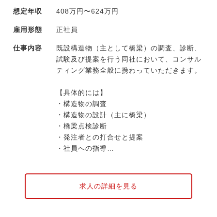
想定年収
408万円〜624万円
雇用形態
正社員
仕事内容
既設構造物（主として橋梁）の調査、診断、
試験及び提案を行う同社において、コンサル
ティング業務全般に携わっていただきます。
【具体的には】
・構造物の調査
・構造物の設計（主に橋梁）
・橋梁点検診断
・発注者との打合せと提案
・社員への指導
・施工業者へのアドバイス など
同社は現在、高知県を主軸として事業を行っ
求人の詳細を見る
ていますが、今後は四国全域へ事業を拡大し
ていきたい考えです。ゆくゆくは将来的な管
理職候補として、同社の事業成長を担ってい