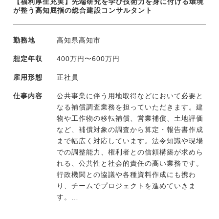
【福利厚生充実】先端研究を学び技術力を身に付ける環境
高知支社は同社初の地方拠点であり、今後は
が整う高知屈指の総合建設コンサルタント
地元企業との連携や地方出身ライバーの輩出
など地域経済の活性化に寄与する挑戦の輪を
勤務地
高知県高知市
全国へと広げていきたい考えです。
その立ち上げのコアメンバーとして、組織の
想定年収
400万円〜600万円
仕組みづくりや後進育成に関わっていただけ
ることを期待しています。
雇用形態
正社員
仕事内容
公共事業に伴う用地取得などにおいて必要と
なる補償調査業務を担っていただきます。建
物や工作物の移転補償、営業補償、土地評価
など、補償対象の調査から算定・報告書作成
まで幅広く対応しています。法令知識や現場
での調整能力、権利者との信頼構築が求めら
れる、公共性と社会的責任の高い業務です。
行政機関との協議や各種資料作成にも携わ
り、チームでプロジェクトを進めていきま
す。