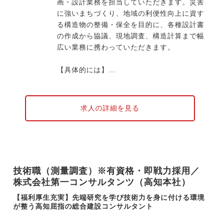
画・設計業務を担当していただきます。災害
に強いまちづくり、地域の利便性向上に資す
る構造物の整備・保全を目的に、各種設計書
の作成から協議、現地調査、構造計算まで幅
広い業務に携わっていただきます。
【具体的には】
・高規格道路、一般道路など道路に関する調
査、計画設計
・新設、耐震補強、点検、補修、維持管理計
求人の詳細を見る
画など橋梁の設計、維持管理
・自然災害から地域を守るための計画、設計
・南海トラフ地震等の大規模災害発生後の迅
速な「都市の復興」を図るための訓練や計画
作成のサポート など
技術職（測量調査）※有資格・即戦力採用／
株式会社第一コンサルタンツ（高知本社）
現在、案件のほとんどは高知県内（〜四国
内）ですが、発災時には全国へ応援に向かう
【福利厚生充実】先端研究を学び技術力を身に付ける環境
場合があります。ドローンや生成AIなど先端
が整う高知屈指の総合建設コンサルタント
技術の活用を積極的に行い、業務効率の改善