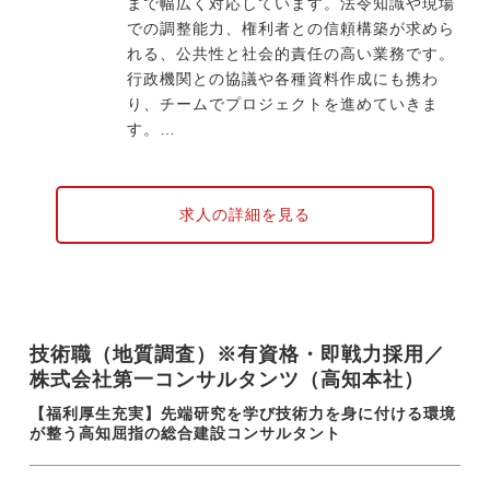
まで幅広く対応しています。法令知識や現場
での調整能力、権利者との信頼構築が求めら
れる、公共性と社会的責任の高い業務です。
行政機関との協議や各種資料作成にも携わ
り、チームでプロジェクトを進めていきま
す。
【具体的には】
・公共事業に伴う土地・建物、営業、特殊補
求人の詳細を見る
償の調査
・権利者（住民・事業者）との現地立会、聞
き取り
・関係法令に基づいた評価および補償金算出
・行政機関との打合せ、協議、資料作成
技術職（地質調査）※有資格・即戦力採用／
・報告書、図面の作成および成果品提出
株式会社第一コンサルタンツ（高知本社）
現在、案件のほとんどは高知県内（〜四国
【福利厚生充実】先端研究を学び技術力を身に付ける環境
内）ですが、発災時には全国へ応援に向かう
が整う高知屈指の総合建設コンサルタント
場合があります。事業を迅速かつ円滑に進め
るためには欠かせない業務であるため、同社