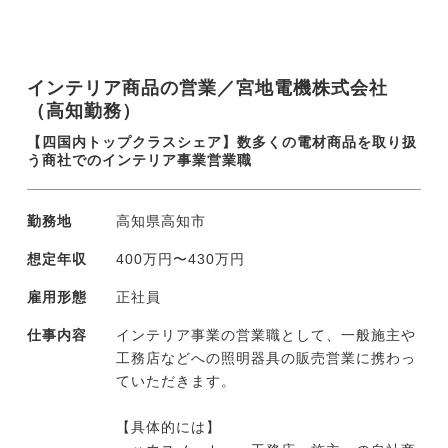
価
・土質試験、岩盤試験の計画、分析
・調査データの整理、報告書の作成
インテリア商品の営業／宮地電機株式会社
・現場での安全管理、工程管理
（高知勤務）
・官公庁や設計部門との打合せ・技術協議
【四国内トップクラスシェア】数多くの電材商品を取り扱
現在、案件のほとんどは高知県内（〜四国
う商社でのインテリア事業営業職
内）ですが、発災時には全国へ応援に向かう
場合があります。
勤務地
高知県高知市
ドローンや生成AIなど先端技術の活用を積極
的に行い、業務効率の改善や省人化に取り組
想定年収
400万円〜430万円
んでいます。そうした社員発信の新たな取り
組みには、外部研修派遣や導入費用負担など
雇用形態
正社員
会社が惜しみなく後押しする風土です。
仕事内容
インテリア事業の営業職として、一般施主や
工務店などへの照明器具の販売営業に携わっ
ていただきます。
【具体的には】