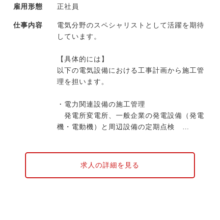
雇用形態
正社員
仕事内容
電気分野のスペシャリストとして活躍を期待
しています。
【具体的には】
以下の電気設備における工事計画から施工管
理を担います。
・電力関連設備の施工管理
発電所変電所、一般企業の発電設備（発電
機・電動機）と周辺設備の定期点検
日常保守メンテナンス 修繕改造工事の計
画・設計・施工管理
・新エネルギー分野の設計・施工管理
求人の詳細を見る
太陽光・風力発電所の建設などにおいて、
場所の選定、設計、機器の調達、建設
・公共施設・一般建築物の電気設備等施工管
理
陸上競技場など大規模な公共施設や建築物