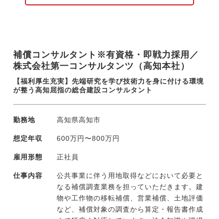
ルチビーム測深機を活用した測量、調査、3D
計測等
現在、案件のほとんどは高知県内（〜四国
補償コンサルタント※有資格・即戦力採用／
内）ですが、発災時には全国へ応援に向かう
株式会社第一コンサルタンツ（高知本社）
場合があります。
ドローンや生成AIなど先端技術の活用を積極
【福利厚生充実】先端研究を学び技術力を身に付ける環境
的に行い、業務効率の改善や省人化に取り組
が整う高知屈指の総合建設コンサルタント
んでいます。そうした社員発信の新たな取り
組みには、外部研修派遣や導入費用負担など
勤務地
高知県高知市
会社が惜しみなく後押しする風土です。
想定年収
600万円〜800万円
雇用形態
正社員
仕事内容
公共事業に伴う用地取得などにおいて必要と
なる補償調査業務を担っていただきます。建
物や工作物の移転補償、営業補償、土地評価
など、補償対象の調査から算定・報告書作成