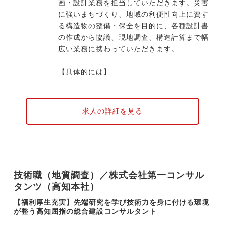
画・設計業務を担当していただきます。災害
に強いまちづくり、地域の利便性向上に資す
る構造物の整備・保全を目的に、各種設計書
の作成から協議、現地調査、構造計算まで幅
広い業務に携わっていただきます。
【具体的には】
・高規格道路、一般道路など道路に関する調
査、計画設計
・新設、耐震補強、点検、補修、維持管理計
求人の詳細を見る
画など橋梁の設計、維持管理
・自然災害から地域を守るための計画、設計
・南海トラフ地震等の大規模災害発生後の迅
速な「都市の復興」を図るための訓練や計画
作成のサポート など
技術職（地質調査）／株式会社第一コンサル
タンツ（高知本社）
現在、案件のほとんどは高知県内（〜四国
内）ですが、発災時には全国へ応援に向かう
【福利厚生充実】先端研究を学び技術力を身に付ける環境
場合があります。ドローンや生成AIなど先端
が整う高知屈指の総合建設コンサルタント
技術の活用を積極的に行い、業務効率の改善