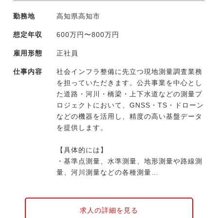
や省人化に取り組んでいます。そうした社員
勤務地
高知県高知市
発信の新たな取り組みには、外部研修派遣や
導入費用負担など会社が惜しみなく後押しす
想定年収
600万円〜800万円
る風土です。
雇用形態
正社員
仕事内容
社会インフラ整備に先立つ現地測量調査業務
を担っていただきます。公共事業を中心とし
た道路・河川・橋梁・上下水道などの測量プ
ロジェクトにおいて、GNSS・TS・ドローン
などの機器を活用し、精度の高い基盤データ
を提供します。
【具体的には】
・基準点測量、水準測量、地形測量や路線測
量、河川測量などの各種測量
・河川状況や道路交通状況などの現状を把握
するための流量観測や交通量調査などの各種
調査
求人の詳細を見る
・最先端技術においてはUAV(ドローン)やマ