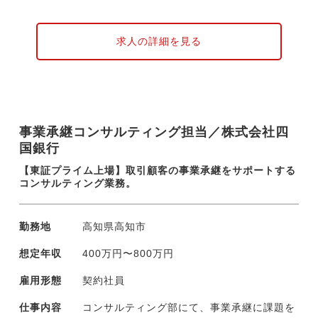
・法令改正に伴う土地、権利保全の対応検討
・用地交渉および権利関係の調整
・関係部門との連携による電力の安定供給支
求人の詳細を見る
援
・部門員の教育計画策定および研修実施
事業承継コンサルティング担当／株式会社四
国銀行
【東証プライム上場】取引顧客の事業承継をサポートする
コンサルティング業務。
勤務地
高知県高知市
想定年収
400万円〜800万円
雇用形態
契約社員
仕事内容
コンサルティング部にて、事業承継に課題を