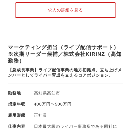
1回ほど足繁く訪問し、関係構築を行ってい
ただきます。商品点数が多いことが当社の強
求人の詳細を見る
みですので、積極的に商品知識を身に付けて
ください。
マーケティング担当（ライブ配信サポート）
※次期リーダー候補／株式会社KIRINZ（高知
勤務）
【急成長事業】ライブ配信事業の地方初拠点。立ち上げメ
ンバーとしてライバー育成を支えるコアポジション。
勤務地
高知県高知市
想定年収
400万円〜500万円
雇用形態
正社員
仕事内容
日本最大級のライバー事務所である同社に