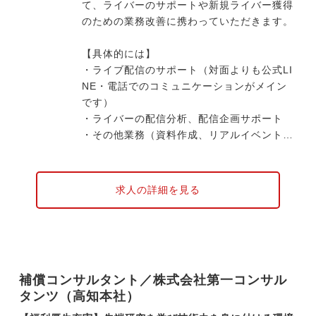
て、ライバーのサポートや新規ライバー獲得
のための業務改善に携わっていただきます。
【具体的には】
・ライブ配信のサポート（対面よりも公式LI
NE・電話でのコミュニケーションがメイン
です）
・ライバーの配信分析、配信企画サポート
・その他業務（資料作成、リアルイベントの
運営業務）
・事業数値分析／オペレーション改善業務
・新規ライバーの獲得に向けたアプローチ方
求人の詳細を見る
法の企画立案と改善
・営業事務のオペレーション改善
・KPI及び業務進捗管理
・メンバーマネジメント など
補償コンサルタント／株式会社第一コンサル
※営業のようなノルマは一切ありません。
タンツ（高知本社）
※外回りはなく完全なオフィスワークです。