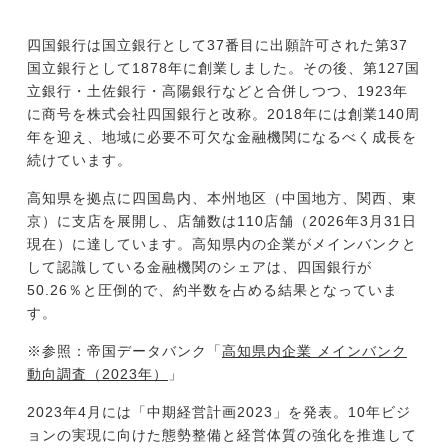
四国銀行は国立銀行として37番目に出願許可された第37
国立銀行として1878年に創業しました。その後、第127国
立銀行・土佐銀行・高陽銀行などと合併しつつ、1923年
に商号を株式会社四国銀行と改称。2018年には創業140周
年を迎え、地域に必要不可欠な金融機関になるべく成長を
続けています。
高知県を拠点に四国島内、本州地区（中国地方、関西、東
京）に支店を展開し、店舗数は110店舗（2026年3月31日
現在）に達しています。高知県内の企業がメインバンクと
して認識している金融機関のシェアは、四国銀行が
50.26％と圧倒的で、約半数を占める結果となっていま
す。
※参照：帝国データバンク「
高知県内企業 メインバンク
動向調査（2023年）
」
2023年4月には「中期経営計画2023」を発表。10年ビジ
ョンの実現に向けた態勢整備と経営体質の強化を推進して