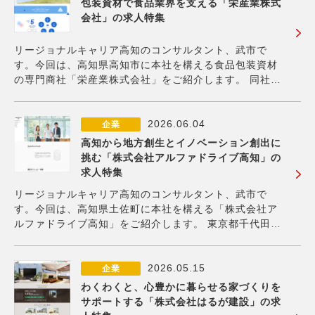
包装資材で食品業界を支える「栄産業株式
会社」の求人特集
リージョナルキャリア高知のコンサルタント、武市で
す。今回は、高知県高知市に本社を構える食品包装資材
の専門商社「栄産業株式会社」をご紹介します。 同社
は、食品包装容器、包装資材、衛生関連商品、環境対応
品、厨房用品、さらには包装機械に至るまで、食品業界
に不可欠な製品を幅広く取り扱い、顧客の多様なニーズ
2026.06.04
企業
に
高知から地方創生とイノベーション創出に
挑む「株式会社アルファドライブ高知」の
求人特集
リージョナルキャリア高知のコンサルタント、武市で
す。今回は、高知県土佐町に本社を構える「株式会社ア
ルファドライブ高知」をご紹介します。 東京都千代田区
に本社を構える株式会社アルファドライブは、新規事業
の立ち上げを支援している企業です。「すべての企業と
サラリーマンに、新規事業創造の力を。」という思想の
2026.05.15
企業
わくわくと、心豊かに暮らせる家づくりを
サポートする「株式会社はるが建設」の求