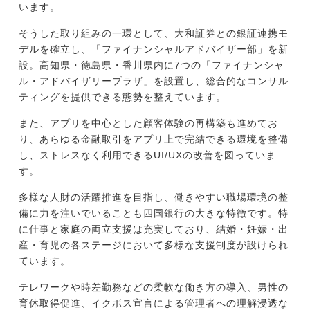
います。
そうした取り組みの一環として、大和証券との銀証連携モ
デルを確立し、「ファイナンシャルアドバイザー部」を新
設。高知県・徳島県・香川県内に7つの「ファイナンシャ
ル・アドバイザリープラザ」を設置し、総合的なコンサル
ティングを提供できる態勢を整えています。
また、アプリを中心とした顧客体験の再構築も進めてお
り、あらゆる金融取引をアプリ上で完結できる環境を整備
し、ストレスなく利用できるUI/UXの改善を図っていま
す。
多様な人財の活躍推進を目指し、働きやすい職場環境の整
備に力を注いでいることも四国銀行の大きな特徴です。特
に仕事と家庭の両立支援は充実しており、結婚・妊娠・出
産・育児の各ステージにおいて多様な支援制度が設けられ
ています。
テレワークや時差勤務などの柔軟な働き方の導入、男性の
育休取得促進、イクボス宣言による管理者への理解浸透な