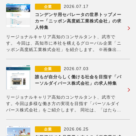
2026.07.17
企業
コンデンサ用セパレータの世界トップメー
カー「ニッポン高度紙工業株式会社」の求
人特集
リージョナルキャリア高知のコンサルタント、武市で
す。 今回は、高知市に本社を構えるグローバル企業「ニ
ッポン高度紙工業株式会社」を紹介します。 ※画像出
典：ニッポン高度紙工業株式会社公式HP 同社は、電解コ
ンデンサ用の部品である「セパレータ」のグローバルト
ップメーカーです。電解コンデンサとは、電気を蓄
2026.07.03
企業
誰もが自分らしく働ける社会を目指す「パ
ーソルダイバース株式会社」の求人特集
リージョナルキャリア高知のコンサルタント、武市で
す。今回は多様な働き方の実現を目指す「パーソルダイ
バース株式会社」をご紹介します。 同社は、「はたらい
て、笑おう。」というパーソルグループのビジョンを体
現するために、障がい者雇用を推進する特例子会社とし
て2023年に設立されました。グループ内で培ってき
2026.06.25
企業