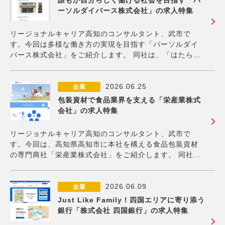
ーソルダイバース株式会社」の求人特集
リージョナルキャリア高知のコンサルタント、武市で
す。今回は多様な働き方の実現を目指す「パーソルダイ
バース株式会社」をご紹介します。 同社は、「はたらい
て、笑おう。」というパーソルグループのビジョンを体
現するために、障がい者雇用を推進する特例子会社とし
て2023年に設立されました。グループ内で培ってき
2026.06.25
企業
包装資材で食品業界を支える「栄産業株式
会社」の求人特集
リージョナルキャリア高知のコンサルタント、武市で
す。今回は、高知県高知市に本社を構える食品包装資材
の専門商社「栄産業株式会社」をご紹介します。 同社
は、食品包装容器、包装資材、衛生関連商品、環境対応
品、厨房用品、さらには包装機械に至るまで、食品業界
に不可欠な製品を幅広く取り扱い、顧客の多様なニーズ
2026.06.09
企業
に
Just Like Family！四国エリアに寄り添う
銀行「株式会社 四国銀行」の求人特集