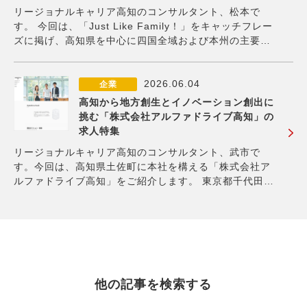
リージョナルキャリア高知のコンサルタント、松本で
す。 今回は、「Just Like Family！」をキャッチフレー
ズに掲げ、高知県を中心に四国全域および本州の主要都
市に店舗を展開する「株式会社 四国銀行」を紹介しま
す。 （画像出典：株式会社四国銀行公式HP） 四国銀行
は国立銀行として37番目に出願
2026.06.04
企業
高知から地方創生とイノベーション創出に
挑む「株式会社アルファドライブ高知」の
求人特集
リージョナルキャリア高知のコンサルタント、武市で
す。今回は、高知県土佐町に本社を構える「株式会社ア
ルファドライブ高知」をご紹介します。 東京都千代田区
に本社を構える株式会社アルファドライブは、新規事業
の立ち上げを支援している企業です。「すべての企業と
サラリーマンに、新規事業創造の力を。」という思想の
他の記事を検索する