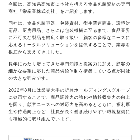
今回は、高知県高知市に本社を構える食品包装資材の専門
商社「栄産業株式会社」をご紹介します。
今すぐ転職をお考えの方
同社は、食品包装容器、包装資材、衛生関連商品、環境対
応品、厨房用品、さらには包装機械に至るまで、食品業界
に不可欠な製品を幅広く取り扱い、顧客の多様なニーズに
応えるトータルソリューションを提供することで、業界を
中長期で転職をお考えの方
根底から支えてきました。
長年にわたり培ってきた専門知識と提案力に加え、顧客の
細かな要望に応じた商品供給体制を構築している点が同社
の大きな強みです。
2022年8月には業界大手の折兼ホールディングスグループ
に参画することで、商品調達力の強化や情報収集力の向上
を図り、顧客ニーズへの対応力を高めるとともに、福利厚
生や待遇向上など、社員が長く働き続けやすい環境整備に
も積極的に取り組んでいます。