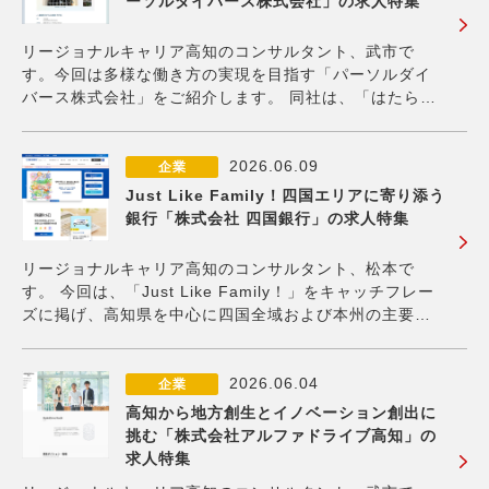
ーソルダイバース株式会社」の求人特集
リージョナルキャリア高知のコンサルタント、武市で
す。今回は多様な働き方の実現を目指す「パーソルダイ
バース株式会社」をご紹介します。 同社は、「はたらい
て、笑おう。」というパーソルグループのビジョンを体
現するために、障がい者雇用を推進する特例子会社とし
て2023年に設立されました。グループ内で培ってき
2026.06.09
企業
Just Like Family！四国エリアに寄り添う
銀行「株式会社 四国銀行」の求人特集
リージョナルキャリア高知のコンサルタント、松本で
す。 今回は、「Just Like Family！」をキャッチフレー
ズに掲げ、高知県を中心に四国全域および本州の主要都
市に店舗を展開する「株式会社 四国銀行」を紹介しま
す。 （画像出典：株式会社四国銀行公式HP） 四国銀行
は国立銀行として37番目に出願
2026.06.04
企業
高知から地方創生とイノベーション創出に
挑む「株式会社アルファドライブ高知」の
求人特集